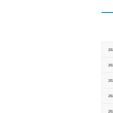
20
20
20
20
20