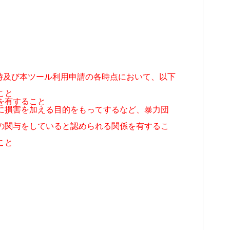
時及び本ツール利用申請の各時点において、以下
。
こと
を有すること
者に損害を加える目的をもってするなど、暴力団
等の関与をしていると認められる関係を有するこ
こと