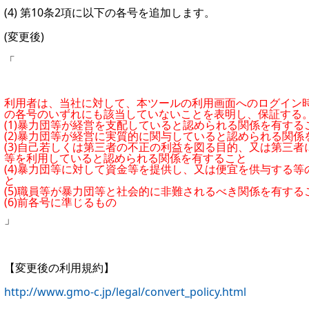
(4) 第10条2項に以下の各号を追加します。
(変更後)
「
利用者は、当社に対して、本ツールの利用画面へのログイン
の各号のいずれにも該当していないことを表明し、保証する
(1)暴力団等が経営を支配していると認められる関係を有する
(2)暴力団等が経営に実質的に関与していると認められる関係
(3)自己若しくは第三者の不正の利益を図る目的、又は第三
等を利用していると認められる関係を有すること
(4)暴力団等に対して資金等を提供し、又は便宜を供与する
と
(5)職員等が暴力団等と社会的に非難されるべき関係を有する
(6)前各号に準じるもの
」
【変更後の利用規約】
http://www.gmo-c.jp/legal/convert_policy.html