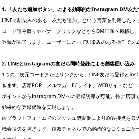
1. 「友だち追加ボタン」による効率的なInstagram DM友
LINEで馴染みのある「友だち追加」という言葉を利用したメッ
コード読み取りやバナークリックなどからDM画面へ遷移し
登録が完了します。ユーザーにとって馴染みのある操作でス
2. LINEとInstagramの友だち同時登録による顧客囲い込み
1つの二次元コードまたはリンクから、LINE友だち登録とIns
きます。店頭POP、メルマガ、ECサイト、WEBサイトなど
ポイントからInstagram DMへの登録誘導が可能。特に
効果的な登録促進を実現します。
両プラットフォームでのプッシュ型販促により顧客接点を最大
機会損失を防ぎます。複数チャネルでの継続的なコミュニケ