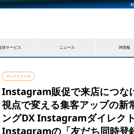
提供サービス
ニュース
IR情報
プレスリリース
Instagram販促で来店につ
視点で変える集客アップの新常
ングDX Instagramダイレク
Instagramの「友だち同