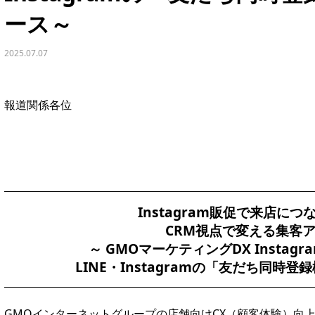
ース～
2025.07.07
報道関係各位
Instagram販促で来店に
CRM視点で変える集客
～ GMOマーケティングDX Insta
LINE・Instagramの「友だち同時
GMOインターネットグループの店舗向けCX（顧客体験）向